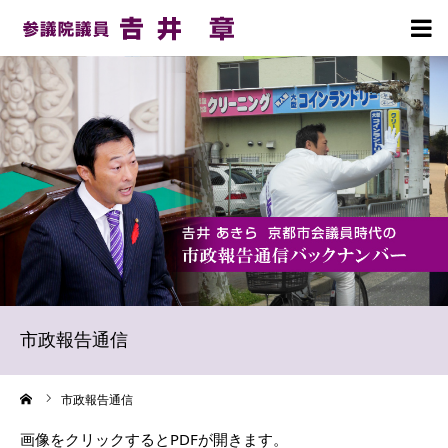
HOME
プロフィール
理念・政策
活動報告
お知らせ
市政報告通信
事務所案内
ーム
市政報告通信
党員募集のお願い
画像をクリックするとPDFが開きます。