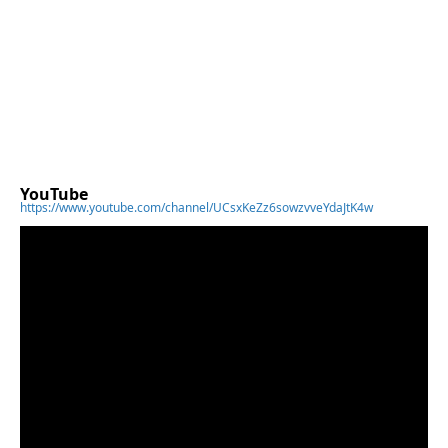
YouTube
https://www.youtube.com/channel/UCsxKeZz6sowzvveYdaJtK4w