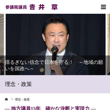
HOME
プロフィール
理念・政策
揺るぎない信念で日本を守る！ ～地域の願
活動報告
いを国政へ～
お知らせ
理念・政策
事務所案内
ーム
理念・政策
党員募集のお願い
― 地方議員15年 確かな決断と実現力 ―