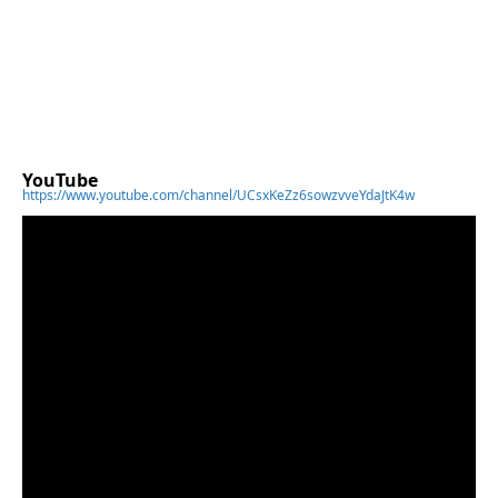
YouTube
https://www.youtube.com/channel/UCsxKeZz6sowzvveYdaJtK4w