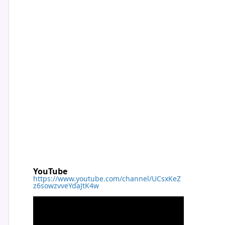
YouTube
https://www.youtube.com/channel/UCsxKeZ
z6sowzvveYdaJtK4w