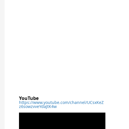
YouTube
https://www.youtube.com/channel/UCsxKeZ
z6sowzvveYdaJtK4w