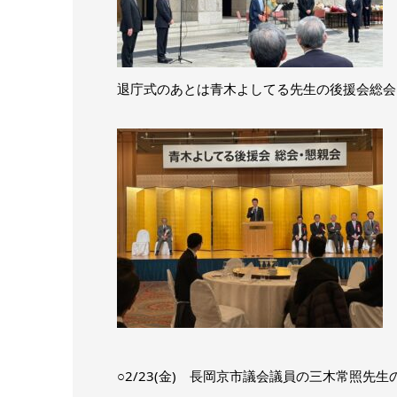
退庁式のあとは青木よしてる先生の後援会総会
○2/23(金) 長岡京市議会議員の三木常照