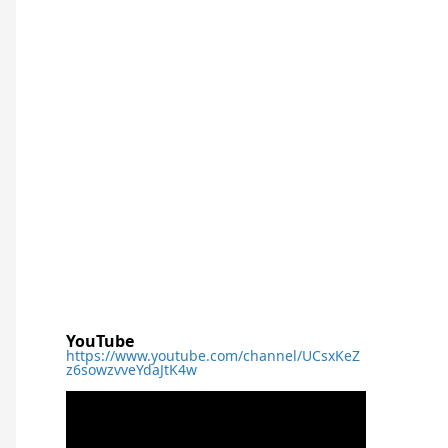
YouTube
https://www.youtube.com/channel/UCsxKeZ
z6sowzvveYdaJtK4w