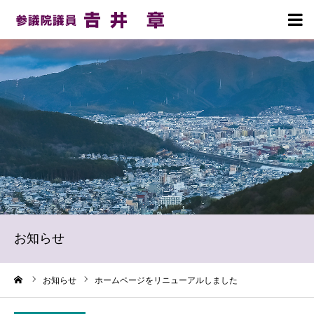
HOME
プロフィール
理念・政策
活動報告
お知らせ
お知らせ
事務所案内
ーム
お知らせ
ホームページをリニューアルしました
党員募集のお願い