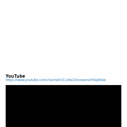
YouTube
https://www.youtube.com/channel/UCsxKeZz6sowzvveYdaJtK4w